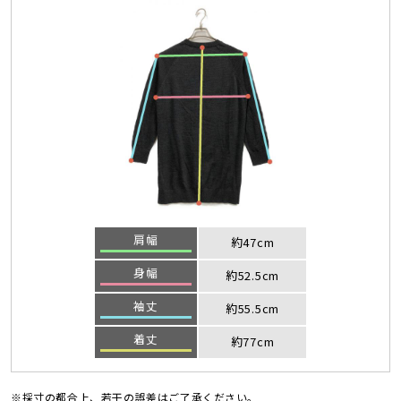
肩幅
約47cm
身幅
約52.5cm
袖丈
約55.5cm
着丈
約77cm
※採寸の都合上、若干の誤差はご了承ください。