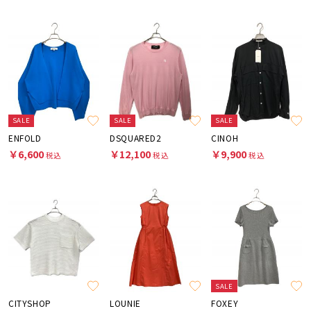
SALE
SALE
SALE
ENFOLD
DSQUARED2
CINOH
￥6,600
￥12,100
￥9,900
税込
税込
税込
SALE
CITYSHOP
LOUNIE
FOXEY