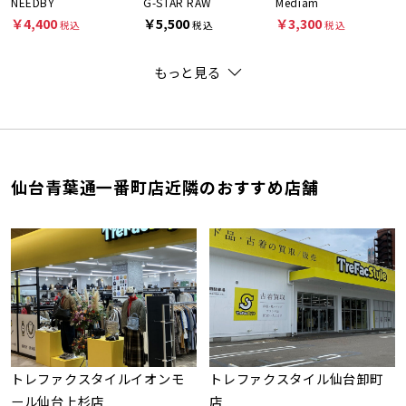
NEEDBY
G-STAR RAW
Mediam
￥4,400
￥5,500
￥3,300
税込
税込
税込
もっと見る
仙台青葉通一番町店近隣のおすすめ店舗
トレファクスタイルイオンモ
トレファクスタイル仙台卸町
ール仙台上杉店
店