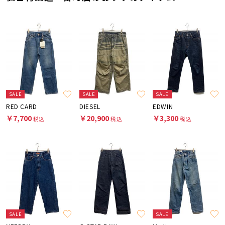
SALE
SALE
SALE
RED CARD
DIESEL
EDWIN
￥7,700
￥20,900
￥3,300
税込
税込
税込
SALE
SALE