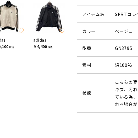
アイテム名
SPRTコ
カラー
ベージュ
das
adidas
,100
￥4,400
型番
GN3795
税込
税込
素材
綿100%
こちらの商
キズ、汚れ
状態
ている為、
れる場合が