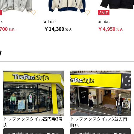
E
SALE
as
adidas
adidas
700
￥14,300
￥4,950
税込
税込
税込
舗
トレファクスタイル高円寺3号
トレファクスタイル杉並方南
店
町店