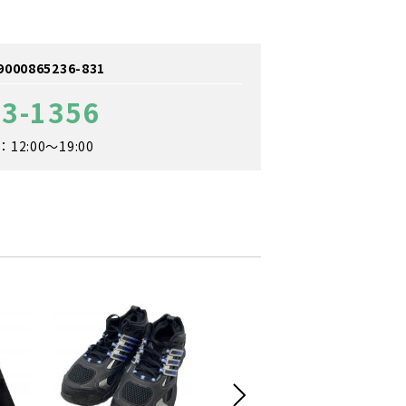
0865236-831
93-1356
2:00～19:00