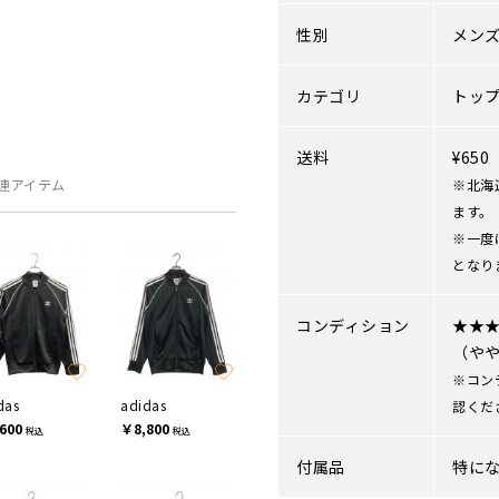
性別
メン
カテゴリ
トッ
送料
¥65
連アイテム
※北海
ます。
※一度
となり
コンディション
★★
（や
※コン
das
adidas
認くだ
600
￥8,800
税込
税込
付属品
特に