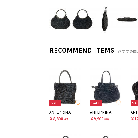
RECOMMEND ITEMS
おすすめ関
SALE
SALE
SA
ANTEPRIMA
ANTEPRIMA
ANT
￥8,800
￥9,900
￥17
税込
税込