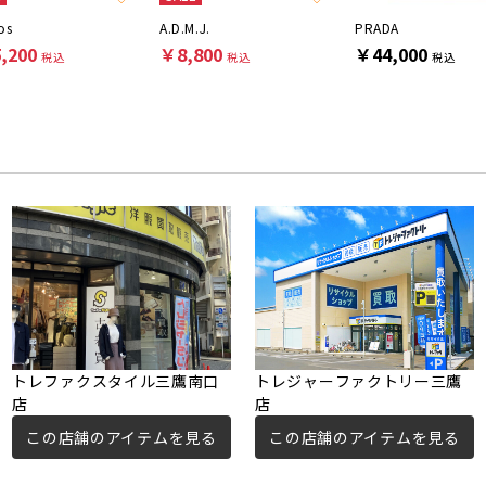
os
A.D.M.J.
PRADA
,200
￥8,800
￥44,000
税込
税込
税込
トレファクスタイル三鷹南口
トレジャーファクトリー三鷹
店
店
この店舗のアイテムを見る
この店舗のアイテムを見る