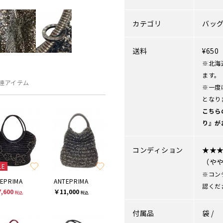
カテゴリ
バッ
送料
¥65
※北海
ます。
連アイテム
※一度
となり
こちら
り』が
コンディション
★★
（や
LE
※コン
EPRIMA
ANTEPRIMA
認くだ
,600
￥11,000
税込
税込
付属品
袋 /