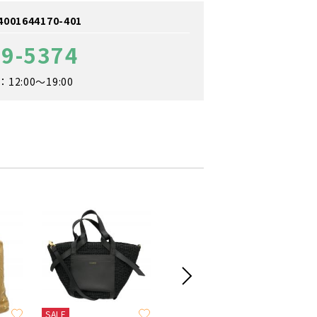
1644170-401
69-5374
2:00～19:00
SALE
SALE
SALE