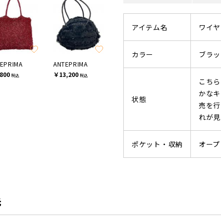
アイテム名
ワイヤ
カラー
ブラッ
EPRIMA
ANTEPRIMA
800
￥13,200
税込
税込
こちら
かなキ
状態
売を行
れが見
ポケット・収納
オープ
先