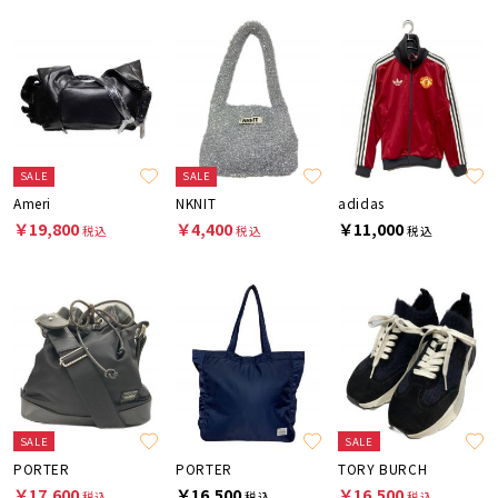
SALE
SALE
Ameri
NKNIT
adidas
￥19,800
￥4,400
￥11,000
税込
税込
税込
SALE
SALE
PORTER
PORTER
TORY BURCH
￥17,600
￥16,500
￥16,500
税込
税込
税込