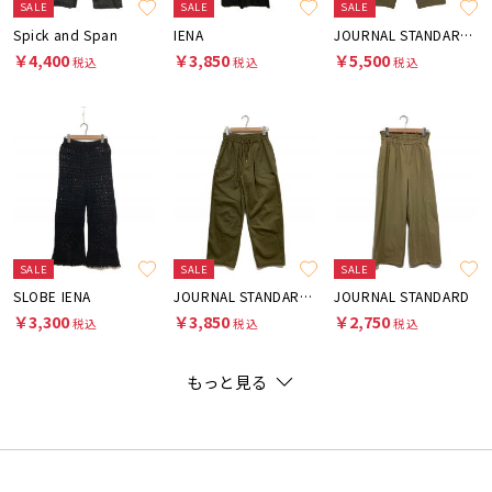
SALE
SALE
SALE
Spick and Span
IENA
JOURNAL STANDARD relume
￥4,400
￥3,850
￥5,500
税込
税込
税込
SALE
SALE
SALE
SLOBE IENA
JOURNAL STANDARD relume
JOURNAL STANDARD
￥3,300
￥3,850
￥2,750
税込
税込
税込
もっと見る