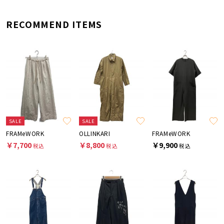
RECOMMEND ITEMS
SALE
SALE
FRAMeWORK
OLLINKARI
FRAMeWORK
￥7,700
￥8,800
￥9,900
税込
税込
税込