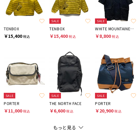
SALE
SALE
TENBOX
TENBOX
WHITE MOUNTAINEERING
￥15,400
￥15,400
￥8,800
税込
税込
税込
SALE
SALE
SALE
PORTER
THE NORTH FACE
PORTER
￥11,000
￥6,600
￥20,900
税込
税込
税込
もっと見る