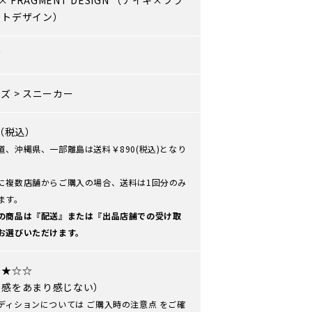
×
FRAGMENT DESIGN
（ナイキ×フラ
ントデザイン）
ズ
ーズ
>
スニーカー
0（税込）
道、沖縄県、一部離島は送料￥890(税込)となり
に複数店舗からご購入の場合、送料は1回分のみ
ます。
の商品は『配送』または『出品店舗での受け取
お選びいただけます。
★★☆☆
用感をあまり感じない）
ディションについては
ご購入時の注意点
をご確