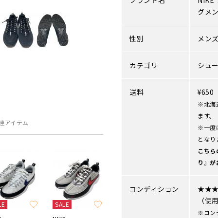
ブランド名
NIKE
グメ
性別
メン
カテゴリ
シュ
送料
¥65
※北海
ます。
連アイテム
※一度
となり
こちら
り』が
コンディション
★★
（使
LE
SALE
※コン