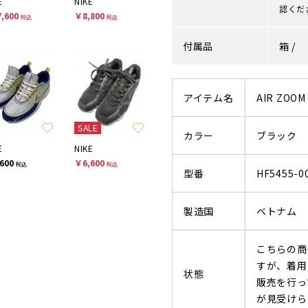
E
NIKE
認くだ
,600
￥8,800
税込
税込
付属品
箱 /
アイテム名
AIR ZOOM
SALE
カラー
ブラック
E
NIKE
600
￥6,600
税込
税込
型番
HF5455-0
製造国
ベトナム
こちらの商
すが、着用
状態
販売を行っ
が見受けら