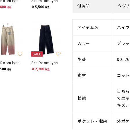
 Room lynn
Sea Room lynn
付属品
タグ /
600
￥5,500
税込
税込
アイテム名
ハイウ
カラー
ブラッ
SALE
型番
00126
 Room lynn
Sea Room lynn
500
￥2,200
税込
税込
素材
コット
こちら
状態
て展示
キズ、
ポケット・収納
外ポケ