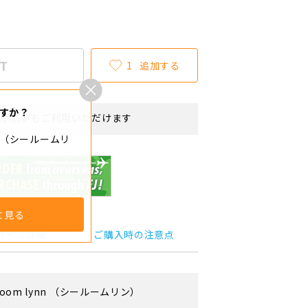
T
1
追加する
すか？
リボ払いもご利用いただけます
ynn（シールームリ
と見る
サイズ詳細
ご購入時の注意点
Room lynn
（シールームリン）