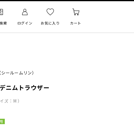
検索
ログイン
お気に入り
カート
（シールームリン）
Eデニムトラウザー
イズ：M ）
用