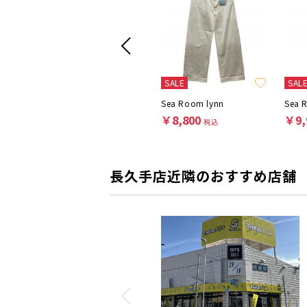
SALE
SAL
t
weakend.
Sea Room lynn
Sea 
￥8,800
￥8,800
￥9,
税込
税込
長久手店近隣のおすすめ店舗