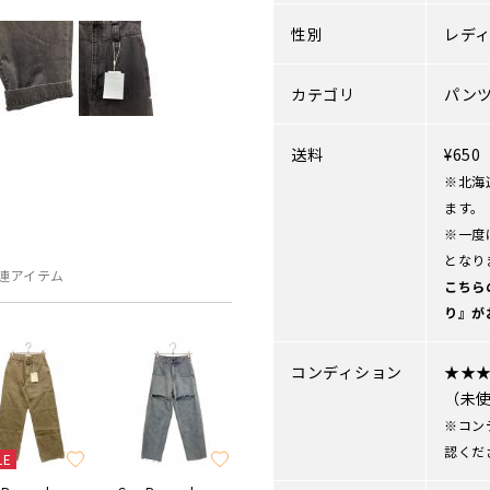
性別
レデ
カテゴリ
パン
送料
¥65
※北海
ます。
※一度
となり
連アイテム
こちら
り』が
コンディション
★★
（未
※コン
認くだ
LE