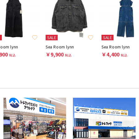
E
SALE
SALE
Room lynn
Sea Room lynn
Sea Room lynn
900
￥9,900
￥4,400
税込
税込
税込