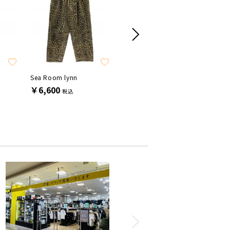
SALE
SALE
Sea Room lynn
LAGUA GEM
JOHNBU
￥6,600
￥3,300
￥4,95
税込
税込