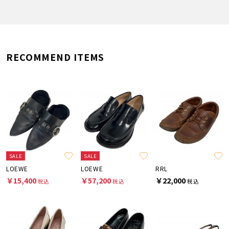
RECOMMEND ITEMS
SALE
SALE
LOEWE
LOEWE
RRL
￥15,400
￥57,200
￥22,000
税込
税込
税込