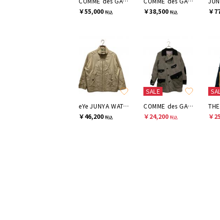
COMME des GARCONS SHIRT
COMME des GARCONS JUNYA WATANABE MAN
￥55,000
￥38,500
￥77
税込
税込
SALE
SA
eYe JUNYA WATANABE MAN
COMME des GARCONS JUNYA WATANABE MAN
￥46,200
￥24,200
￥25
税込
税込