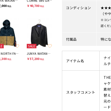
JUNYA WATANABE MAN
COMME des GARCONS
,000
￥40,700
税込
税込
コンディション
★★
（や
※コン
認くだ
付属品
特に
LE
SALE
THE NORTH FACE
JUNYA WATANABE MAN
ナイ
,300
￥57,200
税込
税込
アイテム名
ルチ
TH
ャケ
素材
スタッフコメント
替え
元の
ード