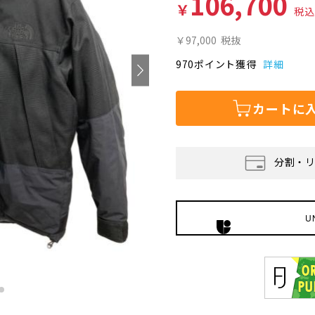
106,700
￥
税込
￥97,000
税抜
970ポイント獲得
詳細
カートに
分割・
U