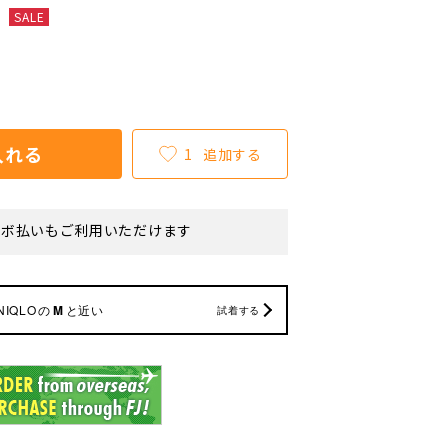
SALE
入れる
1
追加する
リボ払いもご利用いただけます
NIQLO
の
M
と近い
試着する