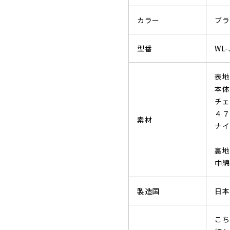
カラー
ブラ
型番
WL-
表
本体
チェ
４７
素材
ナ
裏地
中
製造国
日本
こち