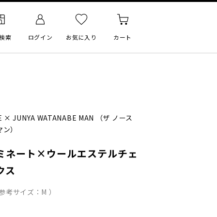
検索
ログイン
お気に入り
カート
E
×
JUNYA WATANABE MAN
（ザ ノース
マン）
ミネート×ウールエステルチェ
クス
 参考サイズ：M ）