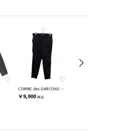
SALE
SALE
COMME des GARCONS JUNYA WATANABE MAN
A + TOKYO
POLO RA
￥9,900
￥9,900
￥22,0
税込
税込