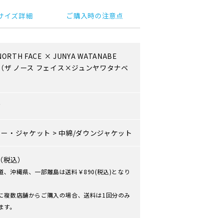
サイズ詳細
ご購入時の注意点
NORTH FACE
×
JUNYA WATANABE
（ザ ノース フェイス×ジュンヤワタナベ
）
ズ
ター・ジャケット
>
中綿/ダウンジャケット
0（税込）
道、沖縄県、一部離島は送料￥890(税込)となり
に複数店舗からご購入の場合、送料は1回分のみ
ます。