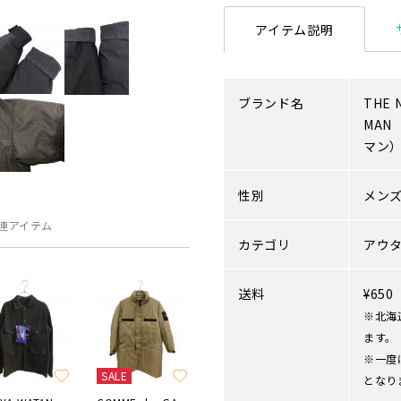
アイテム説明
ブランド名
THE 
MAN
マン
性別
メン
連アイテム
カテゴリ
アウ
送料
¥65
※北海
ます。
※一度
SALE
となり