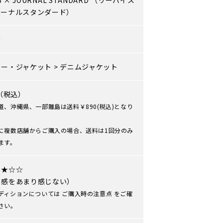
S
×
JOURNAL STANDARD
（リーバイス
ャーナルスタンダード）
ズ
ター・ジャケット
>
デニムジャケット
0（税込）
道、沖縄県、一部離島は送料￥890(税込)となり
に複数店舗からご購入の場合、送料は1回分のみ
ます。
★★☆☆
用感をあまり感じない）
ディションについては
ご購入時の注意点
をご確
さい。