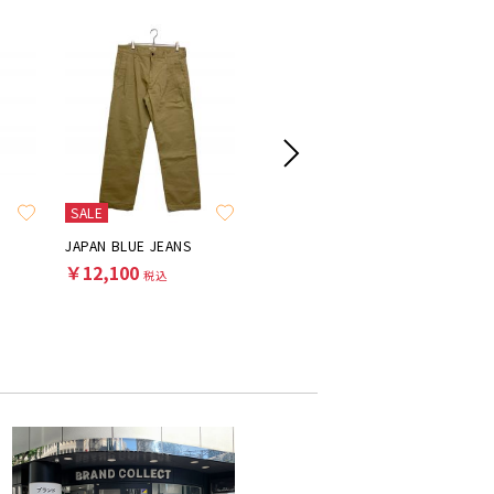
SALE
SALE
SALE
JAPAN BLUE JEANS
BONNY WOVEN
￥12,100
￥19,800
￥9,90
税込
税込