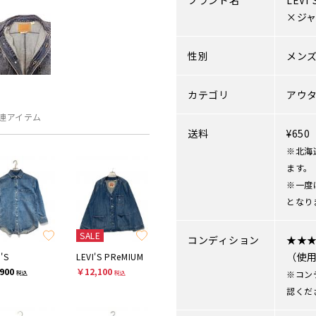
ブランド名
LEVI'
×ジ
性別
メン
カテゴリ
アウ
連アイテム
送料
¥65
※北海
ます。
※一度
となり
SALE
コンディション
★★
（使
I'S
LEVI'S PReMIUM
900
￥12,100
※コン
税込
税込
認くだ