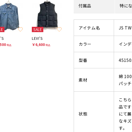
付属品
特に
アイテム名
JS TW
LE
SALE
I'S
LEVI'S
カラー
インデ
500
￥6,600
税込
税込
型番
45150
綿 10
素材
パッチ
こちら
品です
状態
にて展
なキズ
す。