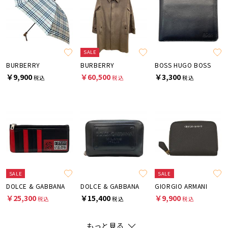
SALE
BURBERRY
BURBERRY
BOSS HUGO BOSS
￥9,900
￥60,500
￥3,300
税込
税込
税込
SALE
SALE
DOLCE & GABBANA
DOLCE & GABBANA
GIORGIO ARMANI
￥25,300
￥15,400
￥9,900
税込
税込
税込
もっと見る