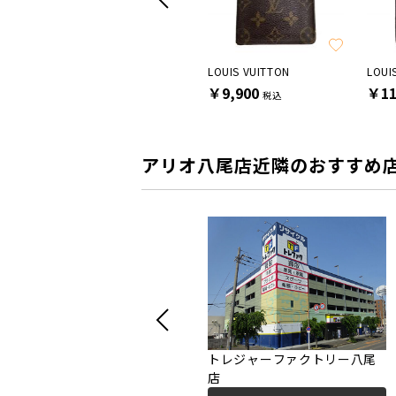
FENDI
LOUIS VUITTON
LOUI
￥16,500
￥9,900
￥11
税込
税込
アリオ八尾店近隣のおすすめ
トレジャーファクトリー八尾
店