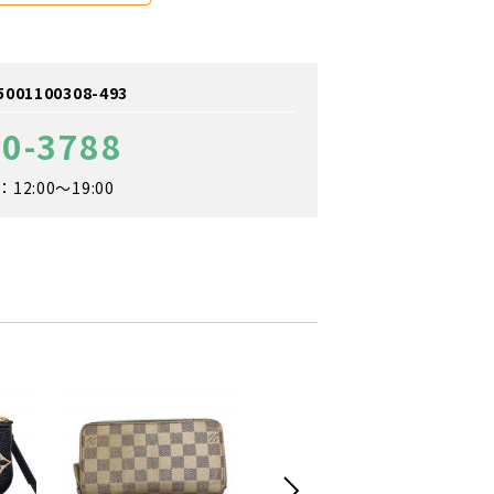
1100308-493
90-3788
2:00～19:00