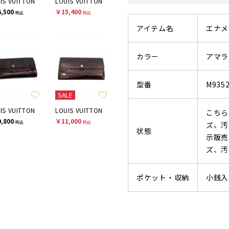
IS VUITTON
LOUIS VUITTON
,500
￥15,400
税込
税込
アイテム名
エナメ
カラー
アマラ
型番
M935
SALE
IS VUITTON
LOUIS VUITTON
こちら
,800
￥11,000
税込
税込
ズ、汚
状態
示販売
ズ、汚
ポケット・収納
小銭入