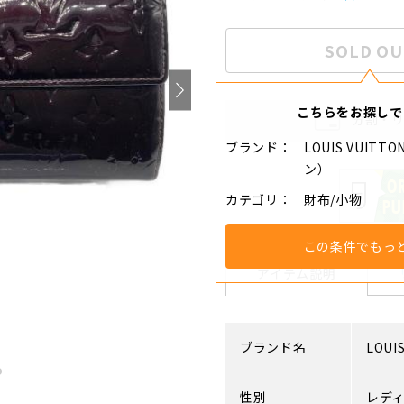
SOLD OU
こちらをお探しで
分割・
ブランド
LOUIS VUIT
ン）
カテゴリ
財布/小物
この条件でもっ
アイテム説明
ブランド名
LOUI
性別
レデ