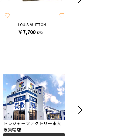
SALE
LOUIS VUITTON
LOUIS VUITTON
LOUIS V
￥7,700
￥49,500
￥7,70
税込
税込
トレジャーファクトリー東大
トレジャーファクトリー松原
阪箕輪店
店