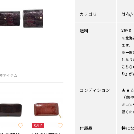
カテゴリ
財布/
送料
¥65
※北海
ます。
※一度
となり
こちら
り』が
連アイテム
コンディション
★★
（傷
※コン
認くだ
SALE
付属品
特に