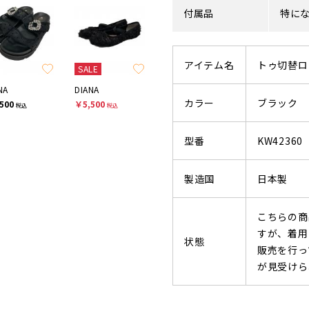
付属品
特に
アイテム名
トゥ切替ロ
SALE
NA
DIANA
カラー
ブラック
500
￥5,500
税込
税込
型番
KW42360
製造国
日本製
こちらの商
すが、着用
状態
販売を行っ
が見受けら