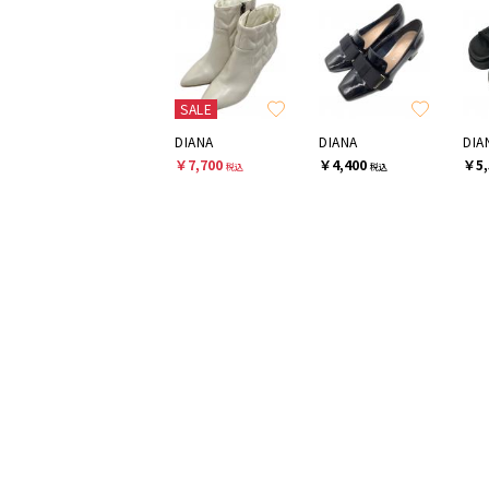
SALE
DIANA
DIANA
DIA
￥7,700
￥4,400
￥5,
税込
税込