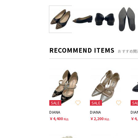
RECOMMEND ITEMS
おすすめ関
SALE
SALE
SA
DIANA
DIANA
DIA
￥4,400
￥2,200
￥4,
税込
税込