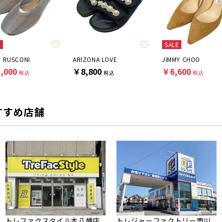
E
SALE
O RUSCONI
ARIZONA LOVE
JIMMY CHOO
,000
￥8,800
￥6,600
税込
税込
税込
すすめ店舗
トレファクスタイル本八幡店
トレジャーファクトリー市川