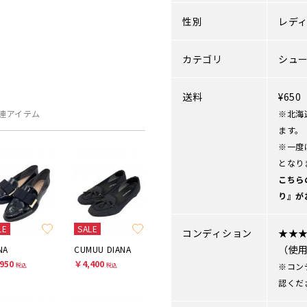
性別
レデ
カテゴリ
シュ
送料
¥65
連アイテム
※北海
ます。
※一度
となり
こちら
り』が
LE
SALE
コンディション
★★
（使
NA
CUMUU DIANA
950
￥4,400
※コン
税込
税込
認くだ