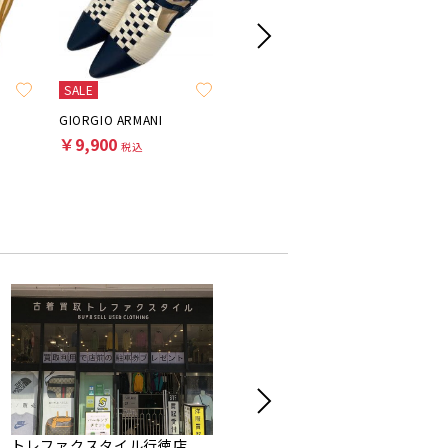
SALE
SALE
GIORGIO ARMANI
CORSO ROMA 9
STEVEN 
￥9,900
￥5,500
￥4,40
税込
税込
トレファクスタイル行徳店
トレファクスタイル市川北口