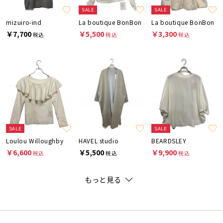
SALE
SALE
mizuiro-ind
La boutique BonBon
La boutique BonBon
￥7,700
￥5,500
￥3,300
税込
税込
税込
SALE
SALE
Loulou Willoughby
HAVEL studio
BEARDSLEY
￥6,600
￥5,500
￥9,900
税込
税込
税込
もっと見る