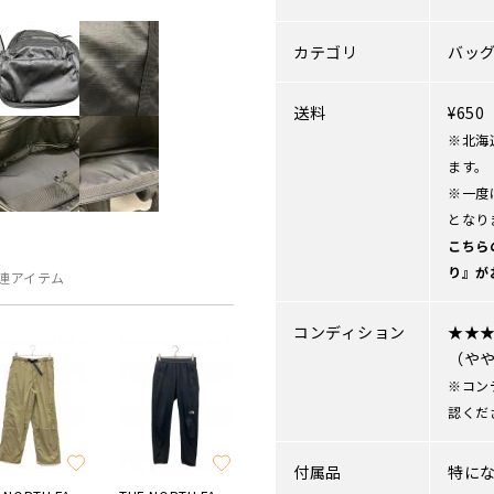
カテゴリ
バッ
送料
¥65
※北海
ます。
※一度
となり
こちら
り』が
連アイテム
コンディション
★★
（や
※コン
認くだ
付属品
特に