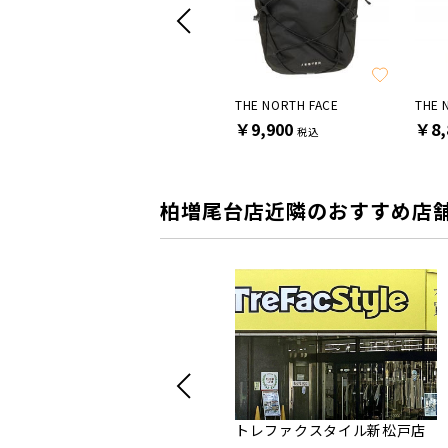
E
THE NORTH FACE
THE NORTH FACE
THE 
￥16,500
￥9,900
￥8,
税込
税込
柏増尾台店近隣のおすすめ店
トレファクスタイル新松戸店