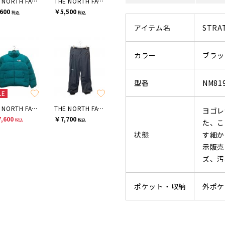
THE NORTH FACE
THE NORTH FACE
600
￥5,500
税込
税込
アイテム名
STRA
カラー
ブラッ
型番
NM81
LE
THE NORTH FACE
THE NORTH FACE
ヨゴレ
,600
￥7,700
税込
税込
た、こ
状態
す細か
示販売
ズ、汚
ポケット・収納
外ポケ