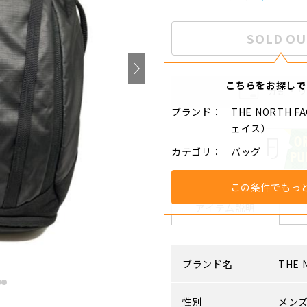
SOLD OU
こちらをお探しで
分割・
ブランド
THE NORTH 
ェイス）
カテゴリ
バッグ
この条件でもっ
アイテム説明
ブランド名
THE 
性別
メン