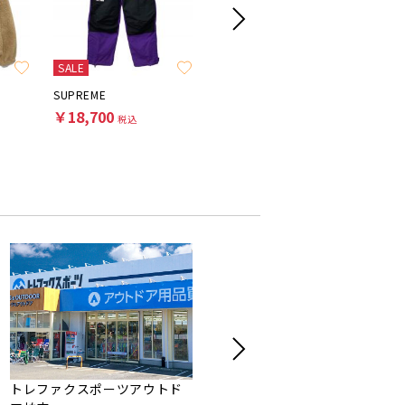
SALE
SUPREME
THE NORTH FACE
THE NOR
￥18,700
￥6,600
￥16,5
税込
税込
トレファクスポーツアウトド
トレジャーファクトリー柏花