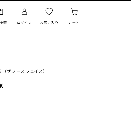
検索
ログイン
お気に入り
カート
E
（ザ ノース フェイス）
K