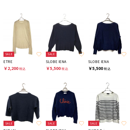
SALE
SALE
ETRE
SLOBE IENA
SLOBE IENA
￥2,200
￥5,500
￥5,500
税込
税込
税込
SALE
SALE
SALE