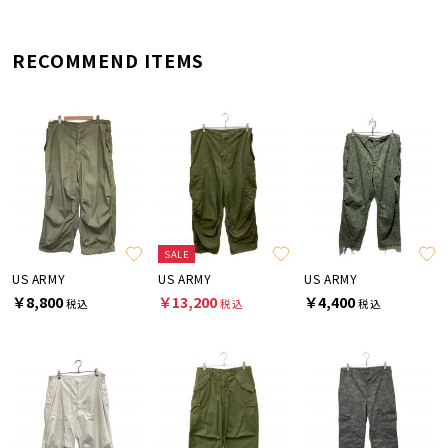
RECOMMEND ITEMS
SALE
US ARMY
US ARMY
US ARMY
￥8,800
￥13,200
￥4,400
税込
税込
税込