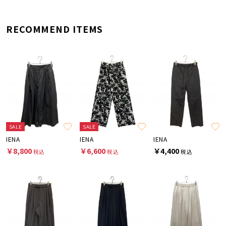
RECOMMEND ITEMS
SALE
SALE
IENA
IENA
IENA
￥8,800
￥6,600
￥4,400
税込
税込
税込