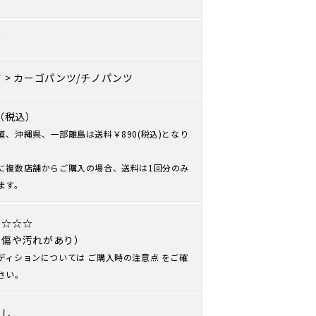
ズ
ツ
>
カーゴパンツ/チノパンツ
0（税込）
道、沖縄県、一部離島は送料￥890(税込)となり
に複数店舗からご購入の場合、送料は1回分のみ
ます。
★☆☆☆
や傷や汚れがあり）
ディションについては
ご購入時の注意点
をご確
さい。
なし