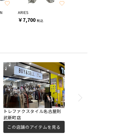
EN
ARIES
son of the cheese
nanamic
￥7,700
￥5,500
￥8,80
税込
税込
トレファクスタイル名古屋則
武新町店
この店舗のアイテムを見る