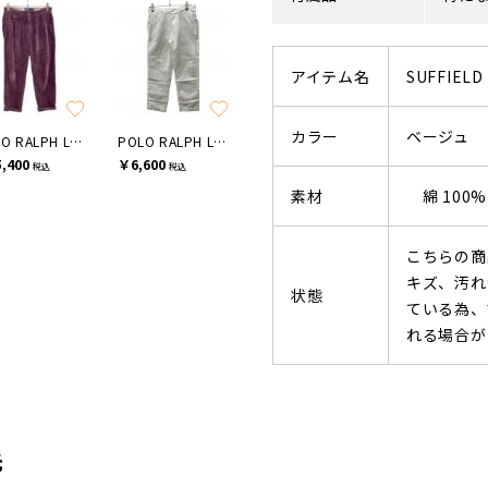
アイテム名
SUFFIELD
カラー
ベージュ
POLO RALPH LAUREN
POLO RALPH LAUREN
,400
￥6,600
税込
税込
素材
綿 100%
こちらの商
キズ、汚れ
状態
ている為、
れる場合が
先