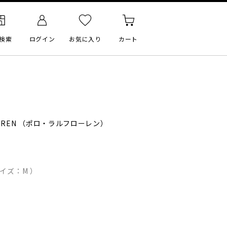
検索
ログイン
お気に入り
カート
UREN
（ポロ・ラルフローレン）
イズ：M ）