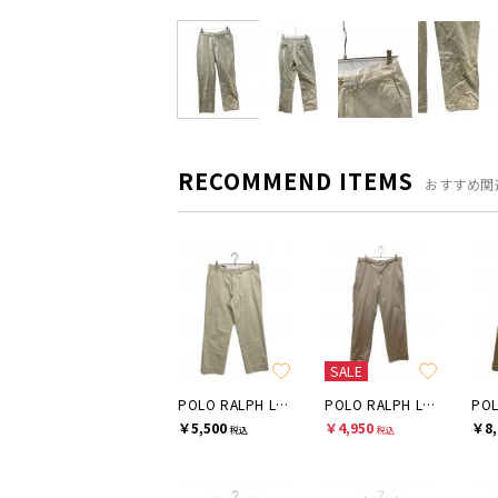
RECOMMEND ITEMS
おすすめ関
SALE
POLO RALPH LAUREN
POLO RALPH LAUREN
￥5,500
￥4,950
￥8,
税込
税込