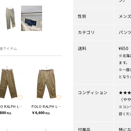
ン）
性別
メン
カテゴリ
パン
送料
¥65
連アイテム
※北海
ます。
※一度
となり
コンディション
★★
（や
POLO RALPH LAUREN
POLO RALPH LAUREN
※コン
800
￥6,600
認くだ
税込
税込
付属品
特に