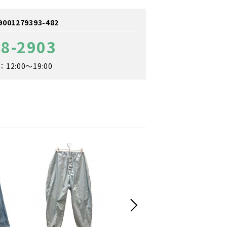
1279393-482
98-2903
2:00～19:00