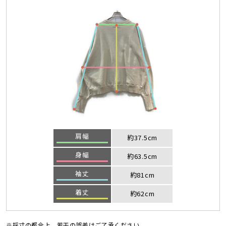
肩幅
約37.5cm
身幅
約63.5cm
袖丈
約81cm
着丈
約62cm
※採寸の都合上、若干の誤差はご了承ください。