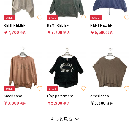
SALE
SALE
SALE
REMI RELIEF
REMI RELIEF
REMI RELIEF
￥7,700
￥7,700
￥6,600
税込
税込
税込
SALE
SALE
Americana
L'appartement
Americana
￥3,300
￥5,500
￥3,300
税込
税込
税込
もっと見る