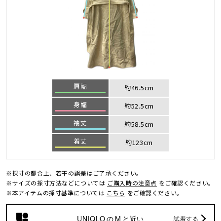
肩幅
約46.5cm
身幅
約52.5cm
袖丈
約58.5cm
着丈
約123cm
※採寸の都合上、若干の誤差はご了承ください。
※サイズの採寸方法などについては
ご購入時の注意点
をご確認ください。
※本アイテムの採寸基準については
こちら
をご確認ください。
UNIQLO
の
M
と近い
試着する