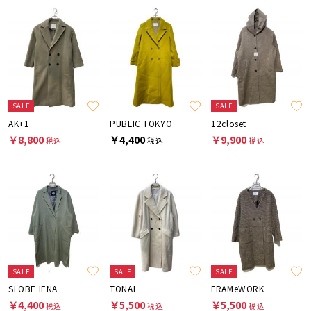
SALE
SALE
AK+1
PUBLIC TOKYO
12closet
￥8,800
￥4,400
￥9,900
税込
税込
税込
SALE
SALE
SALE
SLOBE IENA
TONAL
FRAMeWORK
￥4,400
￥5,500
￥5,500
税込
税込
税込