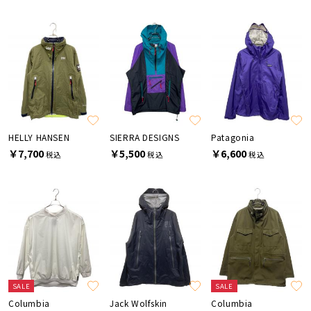
HELLY HANSEN
SIERRA DESIGNS
Patagonia
￥7,700
￥5,500
￥6,600
税込
税込
税込
SALE
SALE
Columbia
Jack Wolfskin
Columbia