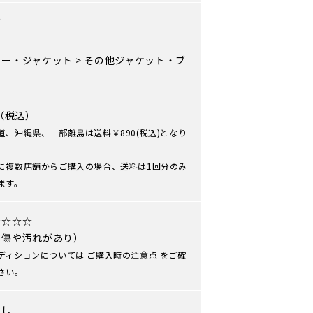
ズ
ター・ジャケット
>
その他ジャケット・ブ
ン
0（税込）
道、沖縄県、一部離島は送料￥890(税込)となり
に複数店舗からご購入の場合、送料は1回分のみ
ます。
★☆☆☆
や傷や汚れがあり）
ディションについては
ご購入時の注意点
をご確
さい。
なし