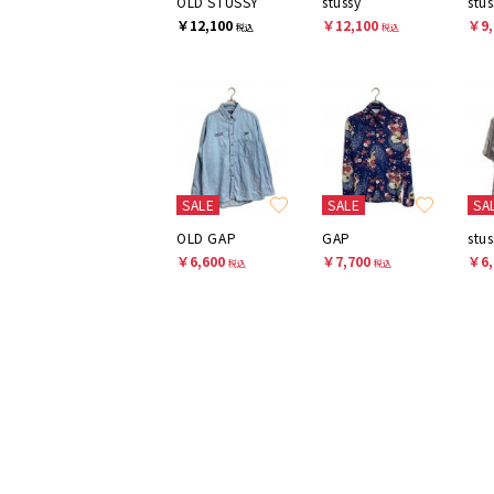
OLD STUSSY
stussy
stus
￥12,100
￥12,100
￥9,
税込
税込
SALE
SALE
SA
OLD GAP
GAP
stus
￥6,600
￥7,700
￥6,
税込
税込