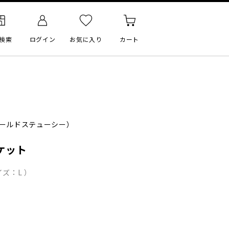
検索
ログイン
お気に入り
カート
ールドステューシー）
ケット
ズ：L ）