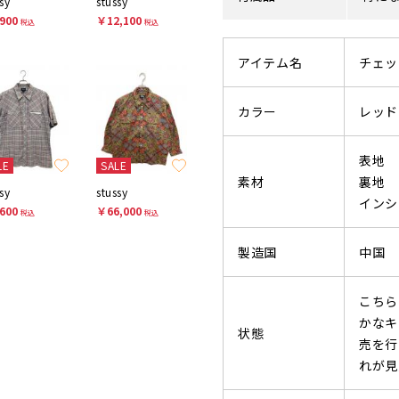
sy
stussy
900
￥12,100
税込
税込
アイテム名
チェッ
カラー
レッド
表地 
LE
SALE
素材
裏地 
sy
stussy
インシ
600
￥66,000
税込
税込
製造国
中国
こちら
かなキ
状態
売を行
れが見