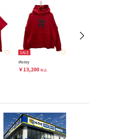
SALE
SALE
SALE
stussy
Champion
stussy
￥13,200
￥6,600
￥13,2
税込
税込