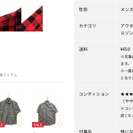
性別
メン
カテゴリ
アウ
ルゾ
送料
¥65
※北海
ます。
※一度
連アイテム
となり
コンディション
★★
（や
※コン
認くだ
LE
SALE
付属品
特に