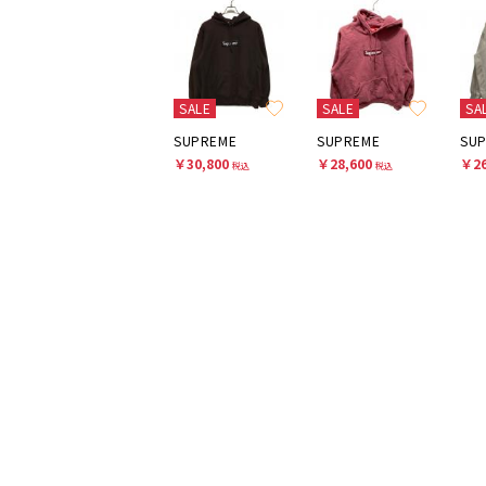
SALE
SALE
SA
SUPREME
SUPREME
SU
￥30,800
￥28,600
￥26
税込
税込