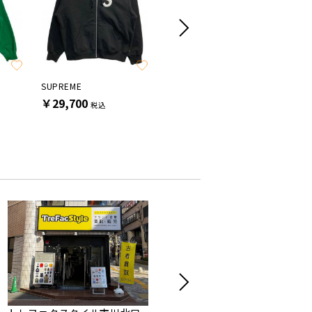
SALE
SUPREME
SUPREME
SUPREM
￥29,700
￥18,700
￥19,8
税込
税込