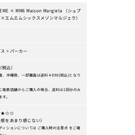
EME
×
MM6 Maison Margiela
（シュプ
ム×エムエムシックスメゾンマルジェラ）
ズ
プス
>
パーカー
0（税込）
道、沖縄県、一部離島は送料￥890(税込)となり
に複数店舗からご購入の場合、送料は1回分のみ
ます。
★★☆☆
用感をあまり感じない）
ディションについては
ご購入時の注意点
をご確
さい。