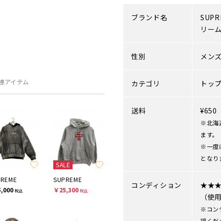
ブランド名
SUPR
リー
性別
メン
連アイテム
カテゴリ
トッ
送料
¥65
※北海
ます。
※一度
となり
SALE
PREME
SUPREME
コンディション
★★
,000
￥25,300
税込
税込
（使
※コン
認くだ