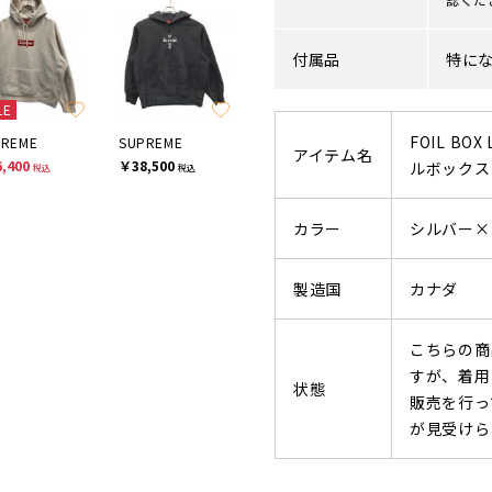
付属品
特に
LE
FOIL BOX
PREME
SUPREME
アイテム名
,400
￥38,500
ルボックス
税込
税込
カラー
シルバー×
製造国
カナダ
こちらの商
すが、着用
状態
販売を行っ
が見受けら