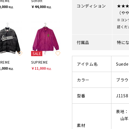
PREME
Schott
コンディション
★★
,000
￥44,000
税込
税込
（や
※コン
認くだ
付属品
特に
SALE
PREME
SUPREME
アイテム名
Suede
,000
￥11,000
税込
税込
カラー
ブラウ
型番
J11S8
表地：
山羊革
素材