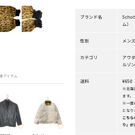
ブランド名
Schot
ム）
性別
メン
カテゴリ
アウ
ルゾ
連アイテム
送料
¥65
※北海
ます。
※一度
となり
こちら
り』が