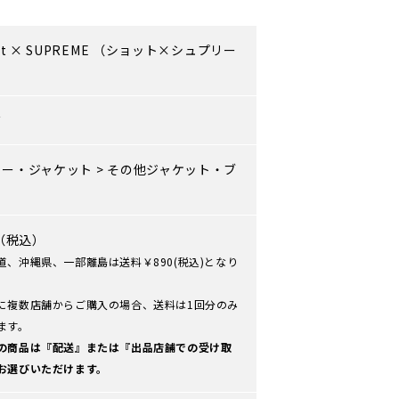
t
×
SUPREME
（ショット×シュプリー
ズ
ター・ジャケット
>
その他ジャケット・ブ
ン
0（税込）
道、沖縄県、一部離島は送料￥890(税込)となり
に複数店舗からご購入の場合、送料は1回分のみ
ます。
の商品は『配送』または『出品店舗での受け取
お選びいただけます。