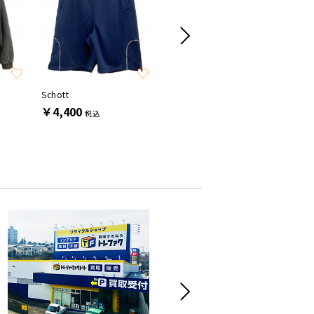
Schott
SUPREME
stussy
￥4,400
￥13,200
￥22,0
税込
税込