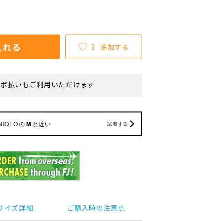
入れる
3
追加する
リボ払いもご利用いただけます
NIQLO
の
M
と近い
試着する
サイズ詳細
ご購入時の注意点