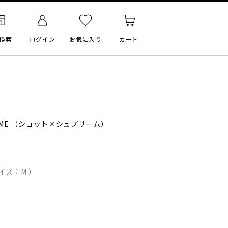
検索
ログイン
お気に入り
カート
ME
（ショット×シュプリーム）
イズ：M ）