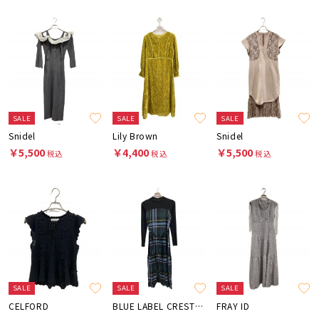
SALE
SALE
SALE
Snidel
Lily Brown
Snidel
￥5,500
￥4,400
￥5,500
税込
税込
税込
SALE
SALE
SALE
CELFORD
BLUE LABEL CRESTBRIDGE
FRAY ID