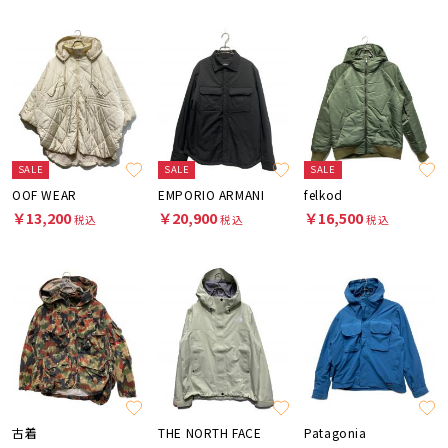
SALE
SALE
SALE
OOF WEAR
EMPORIO ARMANI
felkod
￥13,200
￥20,900
￥16,500
税込
税込
税込
古着
THE NORTH FACE
Patagonia