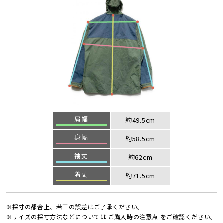
肩幅
約49.5cm
身幅
約58.5cm
袖丈
約62cm
着丈
約71.5cm
※採寸の都合上、若干の誤差はご了承ください。
※サイズの採寸方法などについては
ご購入時の注意点
をご確認ください。