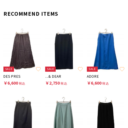
RECOMMEND ITEMS
SALE
SALE
SALE
DES PRES
...& DEAR
ADORE
￥6,600
￥2,750
￥6,600
税込
税込
税込