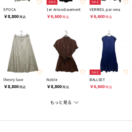
SALE
SALE
EPOCA
1er Arrondissement
VERMEIL par iena
￥8,800
￥6,600
￥6,600
税込
税込
税込
SALE
theory luxe
Noble
BALLSEY
￥8,800
￥8,800
￥6,600
税込
税込
税込
もっと見る