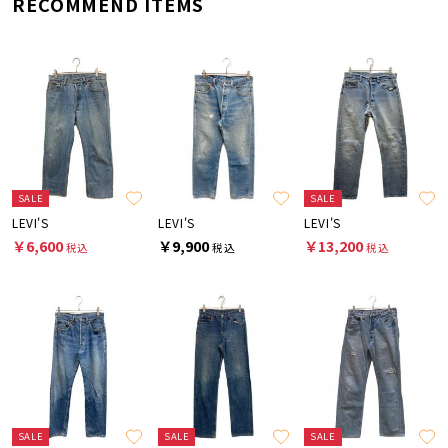
RECOMMEND ITEMS
SALE
SALE
LEVI'S
LEVI'S
LEVI'S
￥6,600
￥9,900
￥13,200
税込
税込
税込
SALE
SALE
SALE