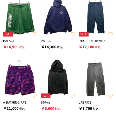
SALE
SALE
PALACE
PALACE
RHC Ron Herman
￥16,500
￥14,300
￥12,100
税込
税込
税込
SALE
A BATHING APE
99%is
LABROS
￥11,000
￥6,600
￥7,700
税込
税込
税込