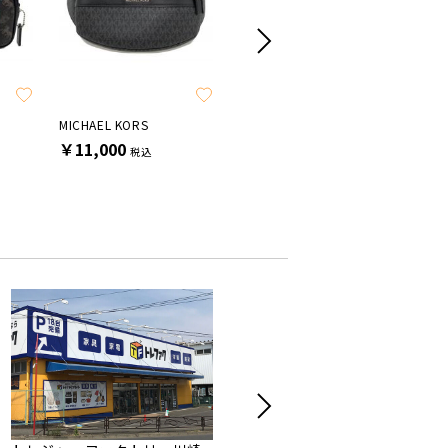
SALE
MICHAEL KORS
COACH
COACH
￥11,000
￥9,900
￥11,0
税込
税込