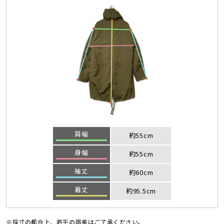
肩幅
約55cm
身幅
約55cm
袖丈
約60cm
着丈
約95.5cm
※採寸の都合上、若干の誤差はご了承ください。