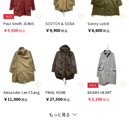
SALE
Paul Smith JEANS
SCOTCH & SODA
Sonny Label
￥5,500
￥9,900
￥6,600
税込
税込
税込
SALE
Alexander Lee Chang
FINAL HOME
BEAMS HEART
￥11,000
￥27,500
￥3,300
税込
税込
税込
もっと見る