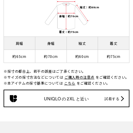
袖丈：約60cm
身幅：約70cm
着丈：約75cm
肩幅
身幅
袖丈
着丈
約65cm
約70cm
約60cm
約75cm
※採寸の都合上、若干の誤差はご了承ください。
※サイズの採寸方法などについては
ご購入時の注意点
をご確認ください。
※本アイテムの採寸基準については
こちら
をご確認ください。
UNIQLO
の
2XL
と近い
試着する