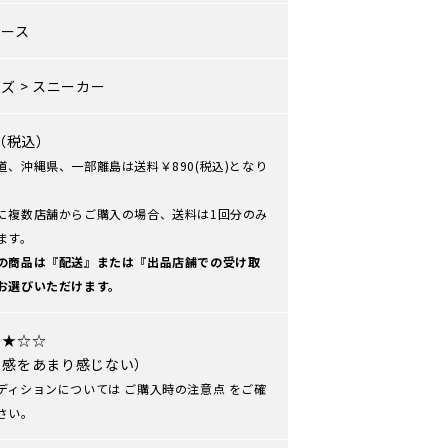
ィース
ーズ
>
スニーカー
0（税込）
道、沖縄県、一部離島は送料￥890(税込)となり
に複数店舗からご購入の場合、送料は1回分のみ
ます。
の商品は『配送』または『出品店舗での受け取
お選びいただけます。
★★☆☆
用感をあまり感じない）
ディションについては
ご購入時の注意点
をご確
さい。