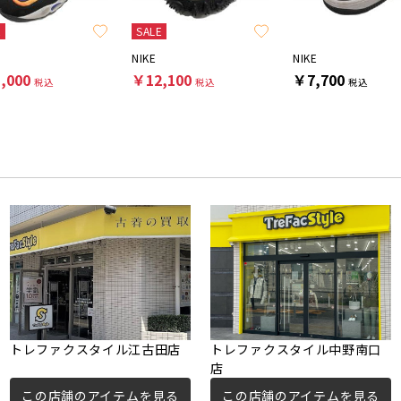
E
SALE
NIKE
NIKE
,000
￥12,100
￥7,700
税込
税込
税込
トレファクスタイル江古田店
トレファクスタイル中野南口
店
この店舗のアイテムを見る
この店舗のアイテムを見る