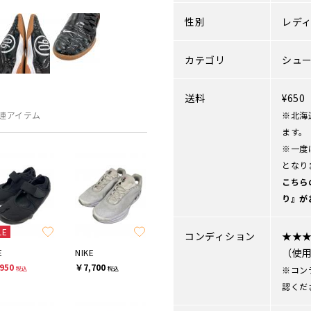
性別
レデ
カテゴリ
シュ
送料
¥65
連アイテム
※北海
ます。
※一度
となり
こちら
り』が
LE
コンディション
★★
（使
E
NIKE
950
￥7,700
※コン
税込
税込
認くだ