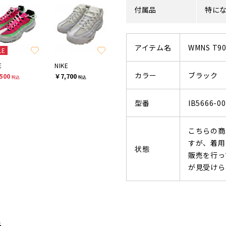
付属品
特に
アイテム名
WMNS T9
LE
E
NIKE
カラー
ブラック
500
￥7,700
税込
税込
型番
IB5666-00
こちらの商
すが、着用
状態
販売を行っ
が見受けら
先