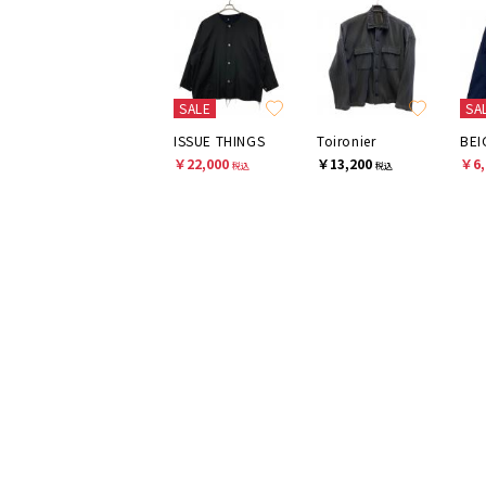
SALE
SA
ISSUE THINGS
Toironier
BEI
￥22,000
￥13,200
￥6,
税込
税込