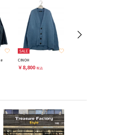
SALE
SALE
xe
CINOH
Y's
Denham
￥8,800
￥8,800
￥7,70
税込
税込