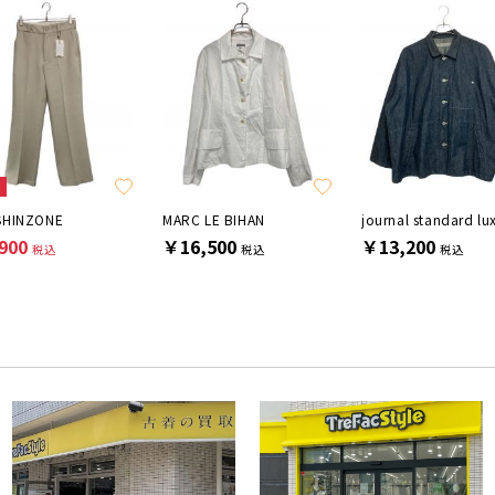
E
SHINZONE
MARC LE BIHAN
journal standard lu
900
￥16,500
￥13,200
税込
税込
税込