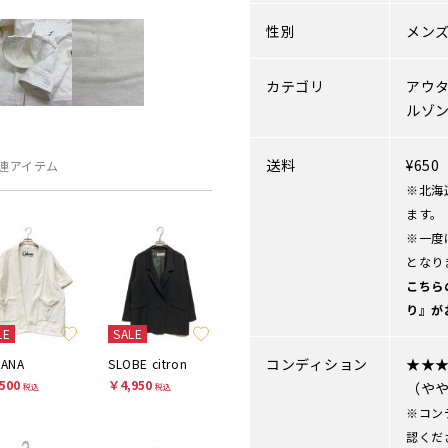
性別
メン
カテゴリ
アウ
ルゾ
送料
¥65
連アイテム
※北海
ます。
※一度
となり
こちら
り』が
LE
SALE
コンディション
★★
BANA
SLOBE citron
500
￥4,950
（や
税込
税込
※コン
認くだ