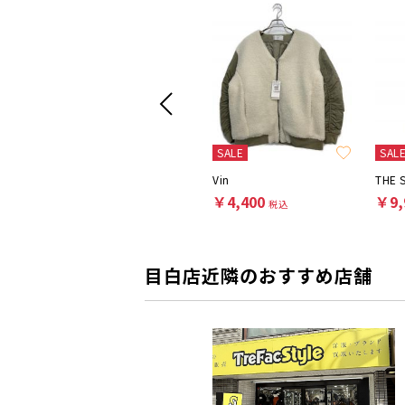
SALE
SAL
IENA
Vin
THE 
￥6,600
￥4,400
￥9,
税込
税込
目白店近隣のおすすめ店舗