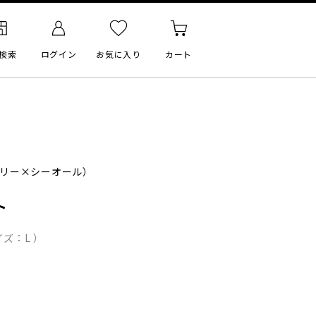
検索
ログイン
お気に入り
カート
リー×シーオール）
ト
ズ：L ）