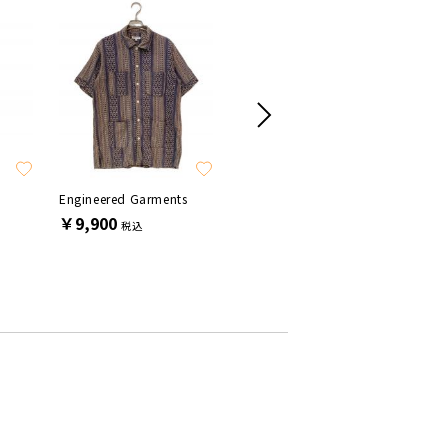
SALE
Engineered Garments
KUON
DANTON
￥9,900
￥15,400
￥7,70
税込
税込