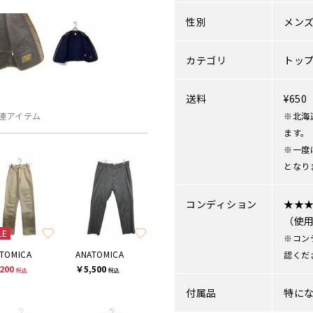
性別
メン
カテゴリ
トッ
送料
¥65
連アイテム
※北海
ます。
※一度
となり
コンディション
★★
（使
LE
※コン
TOMICA
ANATOMICA
認くだ
200
￥5,500
税込
税込
付属品
特に