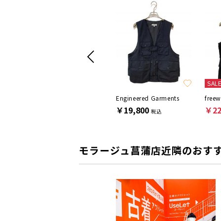
SAL
Spick and Span
Engineered Garments
freew
￥13,200
￥19,800
￥22
税込
税込
モラージュ菖蒲店近隣のおす