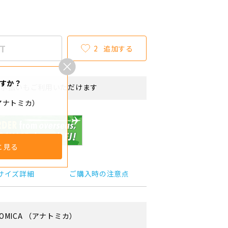
T
2
追加する
すか？
リボ払いもご利用いただけます
（アナトミカ）
と見る
サイズ詳細
ご購入時の注意点
OMICA
（アナトミカ）