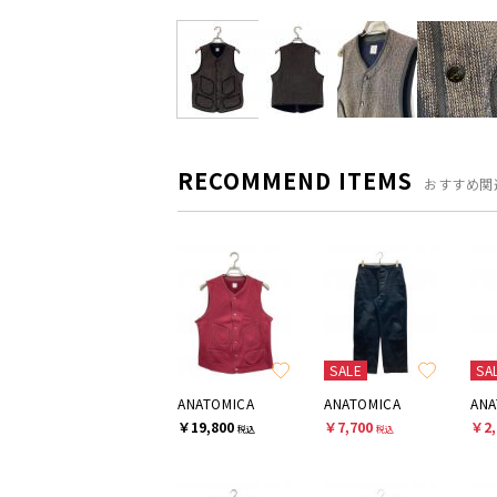
RECOMMEND ITEMS
おすすめ関
SALE
SA
ANATOMICA
ANATOMICA
ANA
￥19,800
￥7,700
￥2,
税込
税込