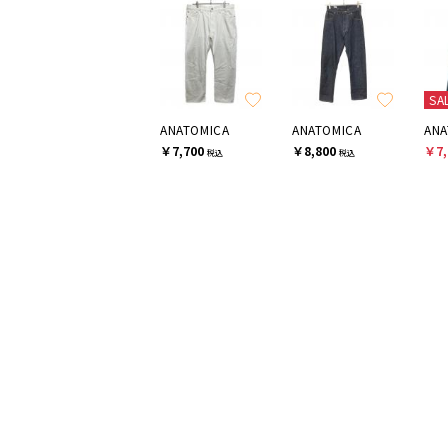
SA
ANATOMICA
ANATOMICA
ANA
￥7,700
￥8,800
￥7,
税込
税込