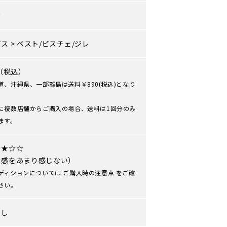
ズ
プス
>
ベスト/ビスチェ/ジレ
0（税込）
道、沖縄県、一部離島は送料￥890(税込)となり
に複数店舗からご購入の場合、送料は1回分のみ
ます。
★★☆☆
用感をあまり感じない）
ディションについては
ご購入時の注意点
をご確
さい。
なし