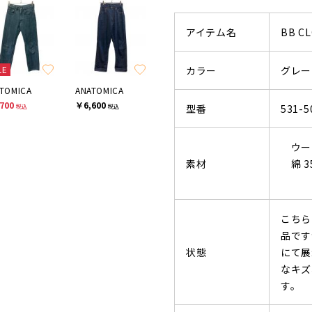
アイテム名
BB C
LE
カラー
グレー
TOMICA
ANATOMICA
700
￥6,600
型番
531-5
税込
税込
ウール
素材
綿 3
こちら
品です
状態
にて展
なキズ
す。