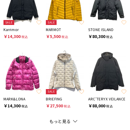
SALE
SALE
Karrimor
MARMOT
STONE ISLAND
￥14,300
￥5,500
￥80,300
税込
税込
税込
SALE
MARK&LONA
BRIEFING
ARC'TERYX VEILANCE
￥14,300
￥27,500
￥88,000
税込
税込
税込
もっと見る