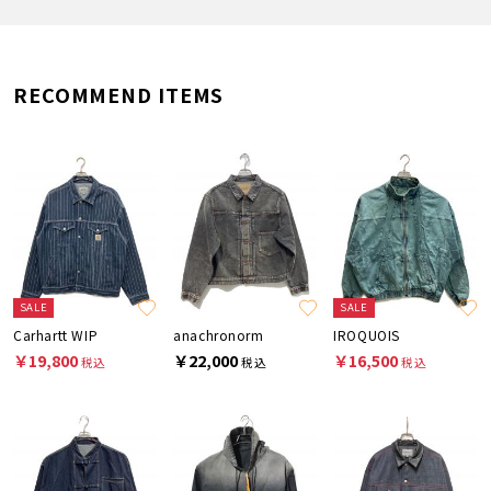
RECOMMEND ITEMS
SALE
SALE
Carhartt WIP
anachronorm
IROQUOIS
￥19,800
￥22,000
￥16,500
税込
税込
税込