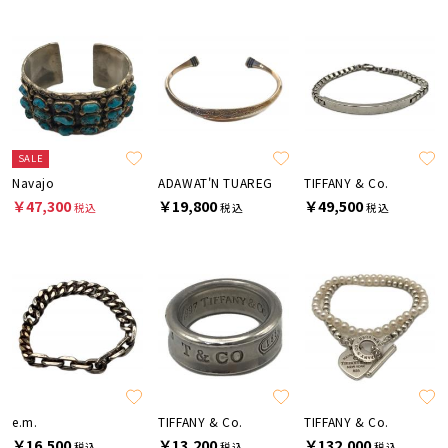
SALE
Navajo
ADAWAT'N TUAREG
TIFFANY & Co.
￥47,300
￥19,800
￥49,500
税込
税込
税込
e.m.
TIFFANY & Co.
TIFFANY & Co.
￥16,500
￥13,200
￥132,000
税込
税込
税込