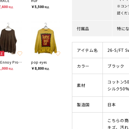
TRACE
HUF
※コン
,600
￥5,500
税込
税込
認くだ
付属品
特に
アイテム名
26-S/FT S
LE
The Ennoy Professional
pop eyes
カラー
ブラック
,000
￥8,800
税込
税込
コットン5
素材
シルク50
製造国
日本
こちらの商
キズ、汚れ