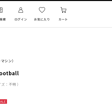
検索
ログイン
お気に入り
カート
ーマシン）
ootball
イズ：不明 ）
SALE