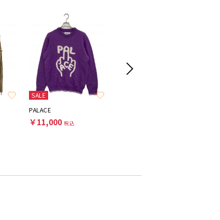
SALE
SALE
PALACE
STONE ISLAND
SUPREM
￥11,000
￥46,200
￥9,90
税込
税込