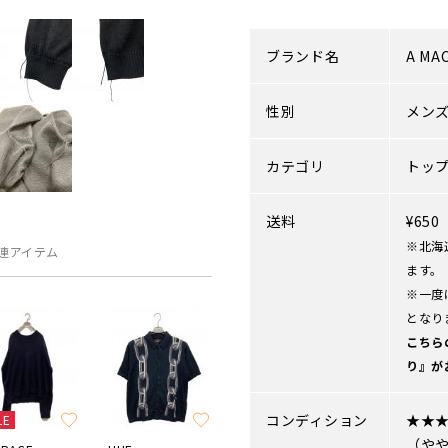
ブランド名
A MA
性別
メン
カテゴリ
トッ
送料
¥65
※北海
連アイテム
ます。
※一度
となり
こちら
り』が
コンディション
★★
LE
（や