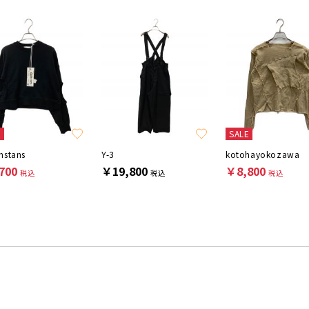
E
SALE
nstans
Y-3
kotohayokozawa
700
￥19,800
￥8,800
税込
税込
税込