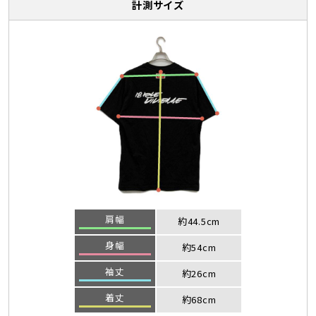
計測サイズ
肩幅
約44.5cm
身幅
約54cm
袖丈
約26cm
着丈
約68cm