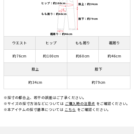
ヒップ：約100cm
股上：約34cm
もも周り：約60cm
股下：約79cm
裾周り：約46cm
ウエスト
ヒップ
もも周り
裾周り
約76cm
約100cm
約60cm
約46cm
股上
股下
約34cm
約79cm
※採寸の都合上、若干の誤差はご了承ください。
※サイズの採寸方法などについては
ご購入時の注意点
をご確認ください。
※本アイテムの採寸基準については
こちら
をご確認ください。