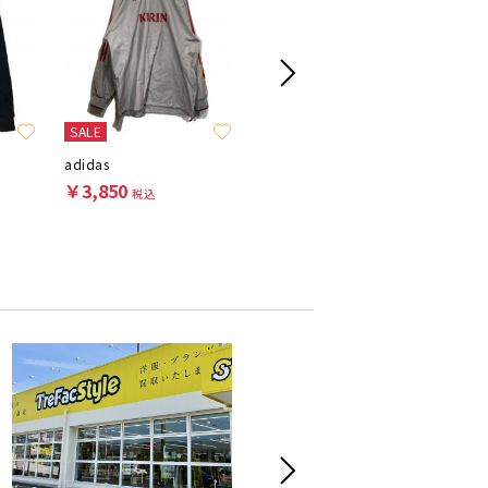
SALE
adidas
adidas
adidas
￥3,850
￥7,700
￥4,95
税込
税込