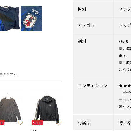
性別
メン
カテゴリ
トッ
送料
¥65
※北海
ます。
※一度
となり
連アイテム
コンディション
★★
（や
※コン
認くだ
付属品
特に
LE
SALE