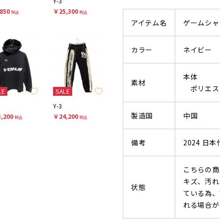
Y-3
850
￥25,300
税込
税込
アイテム名
ゲームシャ
カラー
ネイビー
本体
素材
ポリエステ
LE
SALE
Y-3
製造国
中国
,200
￥24,200
税込
税込
備考
2024 日
こちらの商
キズ、汚れ
状態
ている為、
れる場合が