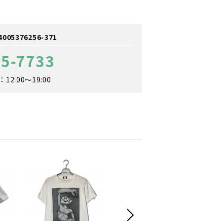
5376256-371
65-7733
2:00～19:00