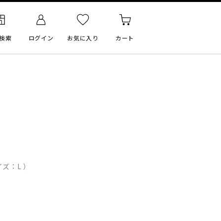
検索
ログイン
お気に入り
カート
）
ズ：L ）