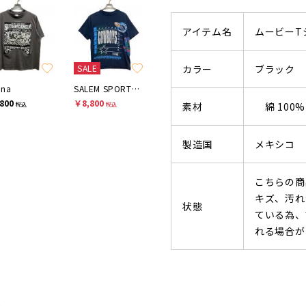
アイテム名
ムービーT
SALE
カラー
ブラック
ina
SALEM SPORTWEAR
800
￥8,800
素材
綿 100%
税込
税込
製造国
メキシコ
こちらの商
キズ、汚れ
状態
ている為、
れる場合が