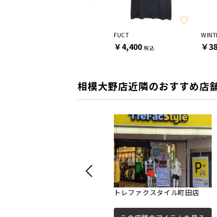
SCREEN STARS BEST
FUCT
WINT
￥14,300
￥4,400
￥38
税込
税込
相模大野店近隣のおすすめ店
トレファクスタイル町田店