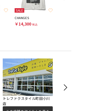
SALE
SALE
CHANGES
FRUIT OF THE LOOM
Pro Play
￥14,300
￥7,700
￥5,50
税込
税込
トレファクスタイル町田小川
トレファクスタイル町田成瀬
店
店