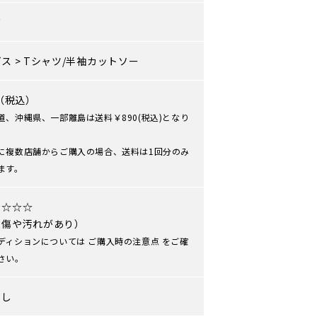
ズ
プス
>
Tシャツ/半袖カットソー
0（税込）
道、沖縄県、一部離島は送料￥890(税込)となり
に複数店舗からご購入の場合、送料は1回分のみ
ます。
★☆☆☆
や傷や汚れがあり）
ディションについては
ご購入時の注意点
をご確
さい。
なし