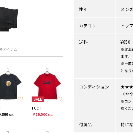
性別
メン
カテゴリ
トッ
送料
¥65
連アイテム
※北海
ます。
※一度
となり
コンディション
★★
（や
SALE
※コン
T
FUCT
認くだ
,800
￥16,500
税込
税込
付属品
特に