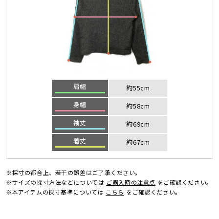
肩幅
約55cm
身幅
約58cm
袖丈
約69cm
着丈
約67cm
※採寸の都合上、若干の誤差はご了承ください。
※サイズの採寸方法などについては
ご購入時の注意点
をご確認ください。
※本アイテムの採寸基準については
こちら
をご確認ください。