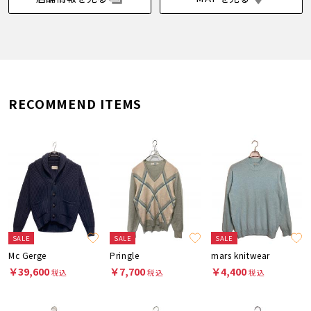
RECOMMEND ITEMS
SALE
SALE
SALE
Mc Gerge
Pringle
mars knitwear
￥39,600
￥7,700
￥4,400
税込
税込
税込