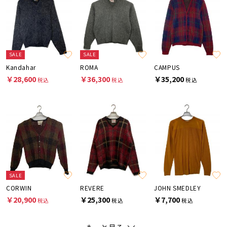
SALE
SALE
Kandahar
ROMA
CAMPUS
￥28,600
￥36,300
￥35,200
税込
税込
税込
SALE
CORWIN
REVERE
JOHN SMEDLEY
￥20,900
￥25,300
￥7,700
税込
税込
税込