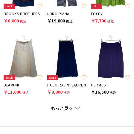
SALE
SALE
BROOKS BROTHERS
LORO PIANA
FOXEY
￥6,600
￥19,800
￥7,700
税込
税込
税込
SALE
SALE
BLAMINK
POLO RALPH LAUREN
HERMES
￥11,000
￥8,800
￥16,500
税込
税込
税込
もっと見る