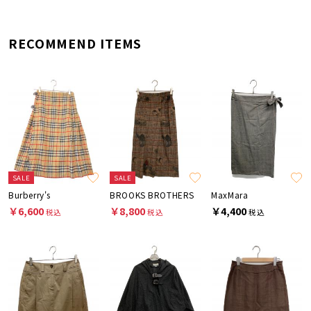
RECOMMEND ITEMS
SALE
SALE
Burberry's
BROOKS BROTHERS
MaxMara
￥6,600
￥8,800
￥4,400
税込
税込
税込