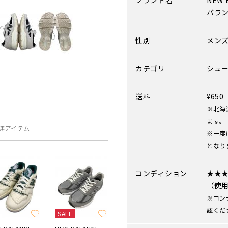
ブランド名
NEW 
バラ
性別
メン
カテゴリ
シュ
送料
¥65
※北海
ます。
連アイテム
※一度
となり
コンディション
★★
（使
※コン
認くだ
SALE