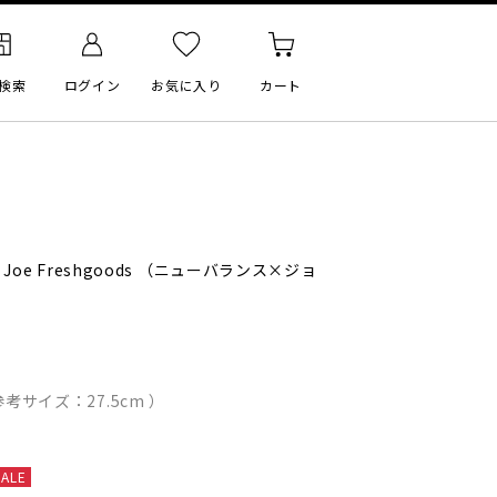
検索
ログイン
お気に入り
カート
×
Joe Freshgoods
（ニューバランス×ジョ
考サイズ：27.5cm ）
SALE