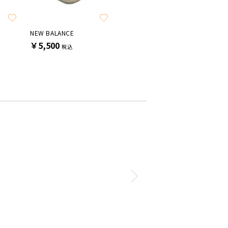
SALE
NEW BALANCE
NEW BALANCE
NEW BA
￥5,500
￥9,900
￥13,2
税込
税込