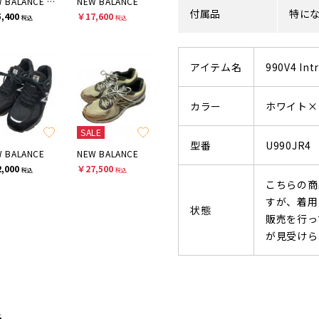
NEW BALANCE 550
NEW BALANCE
付属品
特に
,400
￥17,600
税込
税込
アイテム名
990V4 Int
カラー
ホワイト×
SALE
型番
U990JR4
 BALANCE
NEW BALANCE
,000
￥27,500
税込
税込
こちらの商
すが、着用
状態
販売を行っ
が見受けら
先