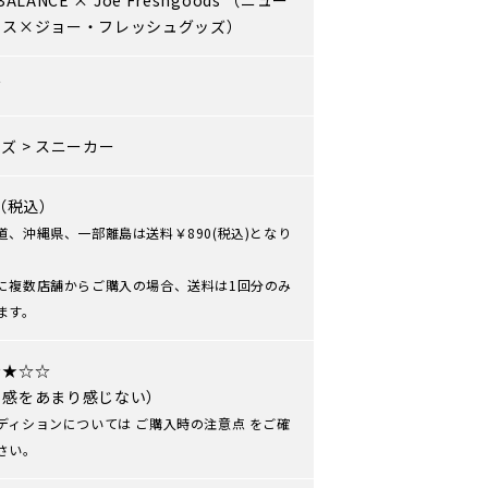
BALANCE
×
Joe Freshgoods
（ニュー
ンス×ジョー・フレッシュグッズ）
ズ
ーズ
>
スニーカー
0（税込）
道、沖縄県、一部離島は送料￥890(税込)となり
に複数店舗からご購入の場合、送料は1回分のみ
ます。
★★☆☆
用感をあまり感じない）
ディションについては
ご購入時の注意点
をご確
さい。