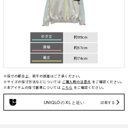
ゆき丈
約99cm
身幅
約57cm
着丈
約74cm
※採寸の都合上、若干の誤差はご了承ください。
※サイズの採寸方法などについては
ご購入時の注意点
をご確認ください。
※本アイテムの採寸基準については
こちら
をご確認ください。
UNIQLO
の
XL
と近い
試着する