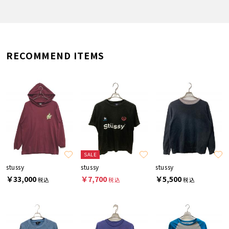
RECOMMEND ITEMS
SALE
stussy
stussy
stussy
￥33,000
￥7,700
￥5,500
税込
税込
税込